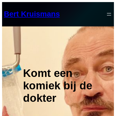
Skip
to
Bert Kruismans
content
Komt een
komiek bij de
dokter